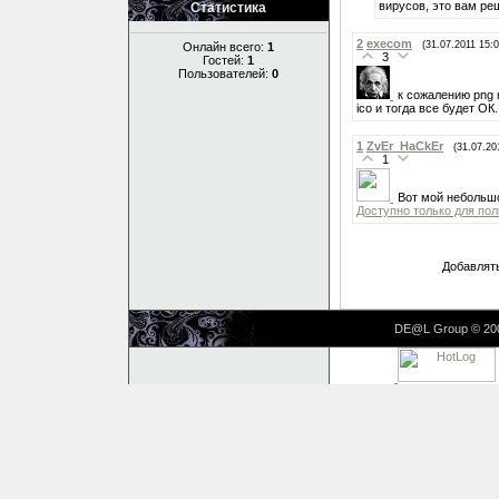
вирусов, это вам реш
Статистика
2
execom
(31.07.2011 15:0
Онлайн всего:
1
3
Гостей:
1
Пользователей:
0
к сожалению png 
ico и тогда все будет ОК.
1
ZvEr_HaCkEr
(31.07.20
1
Вот мой небольшо
Доступно только для по
Добавлять
DE@L Group © 20