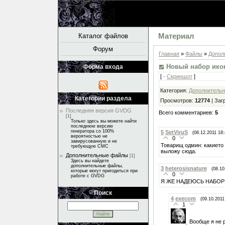
Каталог файлов
Материал
Форум
Главная
»
Файлы
»
Допол
Новый набор ико
Форма входа
[ ·
Скриншот
]
Категория
:
Дополнитель
Категории раздела
Просмотров
:
12774
|
Заг
Последняя версия GVDG
Всего комментариев
:
5
[1]
Только здесь вы можете найти
последнюю версию
генератора со 100%
5
SetViruS
(08.12.2011 18:
вероятностью не
0
завирусованную и не
Товарищ одмин: какието
требующую СМС
выложу сюда.
Дополнительные файлы
[1]
Здесь вы найдете
дополнительные файлы,
3
heterosisnature
(08.10
которые могут пригодиться при
0
работе с GVDG
Я ЖЕ НАДЕЮСЬ НАБОР 
Поиск
4
execom
(09.10.2011
1
Вообще я не 