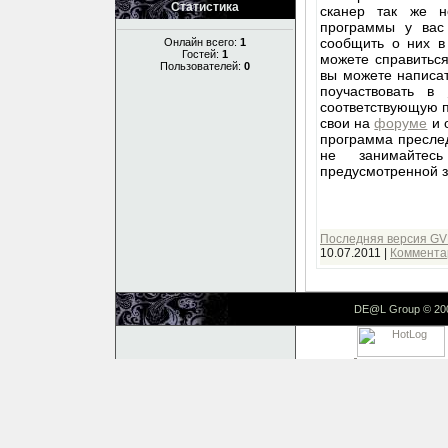
Статистика
сканер так же н
программы у вас 
сообщить о них 
Онлайн всего:
1
Гостей:
1
можете справитьс
Пользователей:
0
вы можете написа
поучаствовать в
соответствующую п
свои на
форуме
и 
программа преслед
не занимайтес
предусмотренной за
Последняя версия G
10.07.2011
|
Комментар
DE@L Group © 20