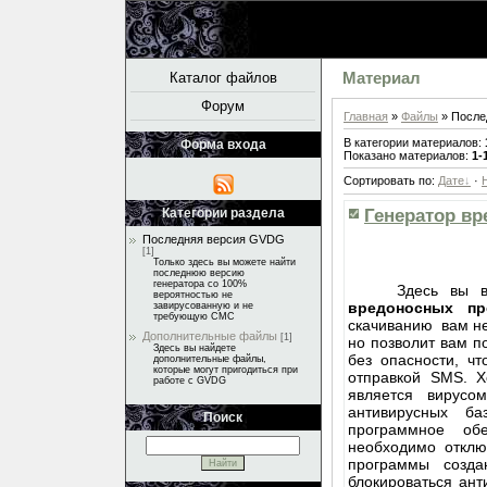
Каталог файлов
Материал
Форум
Главная
»
Файлы
» После
В категории материалов
:
Форма входа
Показано материалов
:
1-
Сортировать по
:
Дате
·
Генератор в
Категории раздела
Последняя версия GVDG
[1]
Только здесь вы можете найти
последнюю версию
генератора со 100%
Здесь вы всег
вероятностью не
вредоносных п
завирусованную и не
требующую СМС
скачиванию вам 
Дополнительные файлы
[1]
но позволит вам п
Здесь вы найдете
без опасности, ч
дополнительные файлы,
которые могут пригодиться при
отправкой SMS. Х
работе с GVDG
является вирусо
антивирусных б
Поиск
программное об
необходимо отклю
программы созда
блокироваться ант